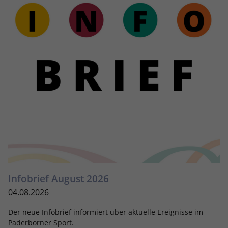
eines Analyseberichts darüber, wie es
der Website geht. Die erhobenen Daten
umfassen die Anzahl der Besucher, die
Quelle, aus der sie stammen, und die
Seiten in anonymisierter Form.
Name
_dc_gtm_UA-101278931-2
Anbieter
Google Analytics
Laufzeit
1 Minute
Dieser Cookie identifiziert die Besucher
nach Alter, Geschlecht oder Interessen
Zweck
und nutzt dazu den DoubleClick des
Infobrief August 2026
Google Tag Manager, um die gezielte
Anzeigenplatzierung zu vereinfachen.
04.08.2026
Der neue Infobrief informiert über aktuelle Ereignisse im
Paderborner Sport.
Name
_ga_YMZRC1CX2M