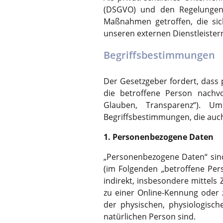
sollen (z. B.
Anbieter
Google Analy
(DSGVO) und den Regelungen 
SafeSearch-Fil
Maßnahmen getroffen, die sic
Laufzeit
1 Tag
unseren externen Dienstleister
Dieses Cooki
Begriffsbestimmungen
installiert. 
Informatione
Der Gesetzgeber fordert, dass
Besucher ein
die betroffene Person nachvo
Zweck
der Erstellun
Glauben, Transparenz“). Um
wie es der W
Begriffsbestimmungen, die auc
Daten umfass
Quelle, aus 
1. Personenbezogene Daten
in anonymisi
„Personenbezogene Daten“ sind a
(im Folgenden „betroffene Pers
Name
_dc_gtm_UA-
indirekt, insbesondere mittel
zu einer Online-Kennung oder
Anbieter
Google Analy
der physischen, physiologische
Laufzeit
1 Minute
natürlichen Person sind.