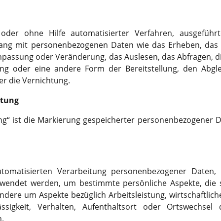
 identifiziert die Besucher nach
echt oder Interessen und nutzt
t oder ohne Hilfe automatisierter Verfahren, ausgefüh
bleClick des Google Tag
g mit personenbezogenen Daten wie das Erheben, das Er
die gezielte
zierung zu vereinfachen.
npassung oder Veränderung, das Auslesen, das Abfragen, d
ung oder eine andere Form der Bereitstellung, den Abgle
r die Vernichtung.
CX2M
itung
g“ ist die Markierung gespeicherter personenbezogener Da
et, um den Sitzungsstatus zu
 automatisierten Verarbeitung personenbezogener Daten, 
endet werden, um bestimmte persönliche Aspekte, die si
ndere um Aspekte bezüglich Arbeitsleistung, wirtschaftlich
lässigkeit, Verhalten, Aufenthaltsort oder Ortswechsel
.