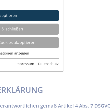
kzeptieren
 & schließen
Cookies akzeptieren
mationen anzeigen
r grundlegende Funktionen der
Impressum
|
Datenschutz
 gewährleistet, dass die Webseite
ationen anzeigen
ERKLÄRUNG
ripte für analytisches Tracking
erantwortlichen gemäß Artikel 4 Abs. 7 DSGV
ft uns die Nutzererfahrung der