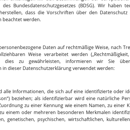
 10 oder 20) und ob der Google
tics
des Bundesdatenschutzgesetzes (BDSG). Wir haben tec
ter aktiviert sein soll.
herstellen, dass die Vorschriften über den Datenschutz
n beachtet werden.
e wird von Google Analytics
Das Cookie wird verwendet, um
n darüber zu speichern, wie
 personenbezogene Daten auf rechtmäßige Weise, nach Tre
e Website nutzen, und hilft bei
llziehbaren Weise verarbeitet werden („Rechtmäßigkei
g eines Analyseberichts darüber,
 dies zu gewährleisten, informieren wir Sie über
ebsite geht. Die erhobenen
h in dieser Datenschutzerklärung verwendet werden:
en die Anzahl der Besucher, die
der sie stammen, und die Seiten
erter Form.
lle Informationen, die sich auf eine identifizierte oder id
on“) beziehen; als identifizierbar wird eine natürliche Pe
101278931-2
s Zuordnung zu einer Kennung wie einem Namen, zu einer
 zu einem oder mehreren besonderen Merkmalen identifizi
tics
n, genetischen, psychischen, wirtschaftlichen, kulturellen