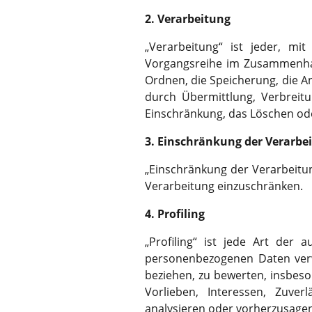
Dieser Cookie
2. Verarbeitung
Alter, Geschl
„Verarbeitung“ ist jeder, mi
Zweck
dazu den Dou
Vorgangsreihe im Zusammenhan
Manager, um 
Anzeigenplat
Ordnen, die Speicherung, die A
durch Übermittlung, Verbreit
Einschränkung, das Löschen ode
Name
_ga_YMZRC1
3. Einschränkung der Verarbe
Anbieter
Google LLC
„Einschränkung der Verarbeitun
Laufzeit
2 Jahre
Verarbeitung einzuschränken.
Wird verwend
4. Profiling
Zweck
erhalten.
„Profiling“ ist jede Art der
personenbezogenen Daten verw
beziehen, zu bewerten, insbeso
Vorlieben, Interessen, Zuver
analysieren oder vorherzusagen