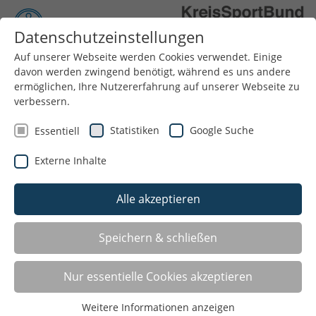
Datenschutzeinstellungen
Auf unserer Webseite werden Cookies verwendet. Einige
Menü
davon werden zwingend benötigt, während es uns andere
ermöglichen, Ihre Nutzererfahrung auf unserer Webseite zu
verbessern.
Statistiken
Google Suche
Essentiell
Externe Inhalte
Alle akzeptieren
KITA IN ANREPPEN
Speichern & schließen
Mit der Kindertageseinrichtung (Kita) in Anreppen
eröffnete zum Kitajahr 2023 die dritte Kita in
Nur essentielle Cookies akzeptieren
Trägerschaft des KreisSportBundes Paderborn.
Weitere Informationen anzeigen