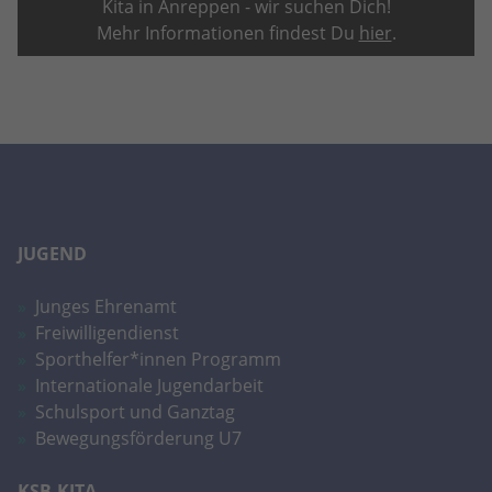
Kita in Anreppen - wir suchen Dich!
Mehr Informationen findest Du
hier
.
Anbieter
Google LLC
Laufzeit
2 Jahre
Wird verwendet, um den Sitzungsstatus
Zweck
zu erhalten.
JUGEND
Junges Ehrenamt
Freiwilligendienst
Sporthelfer*innen Programm
Internationale Jugendarbeit
Schulsport und Ganztag
Bewegungsförderung U7
KSB-KITA