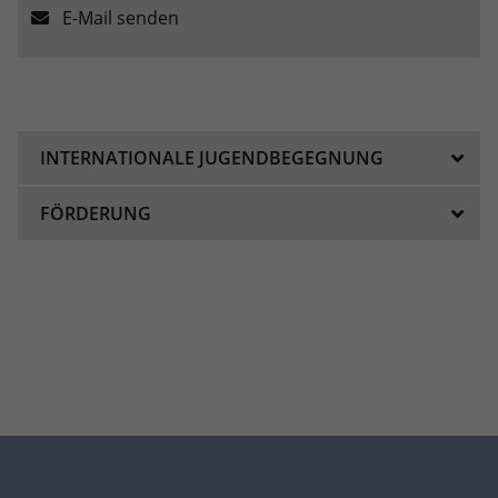
E-Mail senden
Anbieter
Google LLC
Laufzeit
2 Jahre
Wird verwendet, um den Sitzungsstatus
Zweck
INTERNATIONALE JUGENDBEGEGNUNG
zu erhalten.
FÖRDERUNG