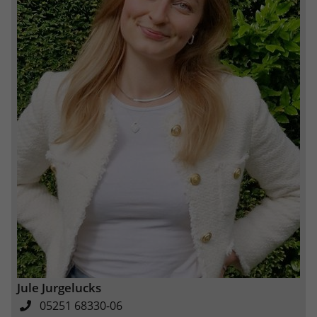
eines Analyseberichts darüber, wie es
der Website geht. Die erhobenen Daten
umfassen die Anzahl der Besucher, die
Quelle, aus der sie stammen, und die
Seiten in anonymisierter Form.
Name
_dc_gtm_UA-101278931-2
Anbieter
Google Analytics
Laufzeit
1 Minute
Dieser Cookie identifiziert die Besucher
nach Alter, Geschlecht oder Interessen
Zweck
und nutzt dazu den DoubleClick des
Google Tag Manager, um die gezielte
Anzeigenplatzierung zu vereinfachen.
Jule Jurgelucks
05251 68330-06
Name
_ga_YMZRC1CX2M