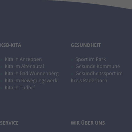
Laufzeit
2 Jahre
Wird verwendet, um den Sitzungsstatus zu
Zweck
erhalten.
KSB-KITA
GESUNDHEIT
Kita in Anreppen
Sport im Park
Kita im Altenautal
Gesunde Kommune
Kita in Bad Wünnenberg
Gesundheitssport im
Kita im Bewegungswerk
Kreis Paderborn
Kita in Tudorf
SERVICE
WIR ÜBER UNS