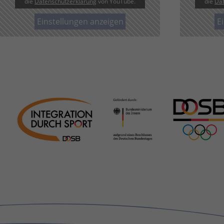
die
Datenschutzerklärung
von YouTube.
die
Dat
Quelle, aus der sie stammen, und die Seiten
in anonymisierter Form.
Einstellungen anzeigen
E
Name
_dc_gtm_UA-101278931-2
Anbieter
Google Analytics
Laufzeit
1 Minute
Dieser Cookie identifiziert die Besucher nach
Alter, Geschlecht oder Interessen und nutzt
Zweck
dazu den DoubleClick des Google Tag
Manager, um die gezielte
Anzeigenplatzierung zu vereinfachen.
Name
_ga_YMZRC1CX2M
Anbieter
Google LLC