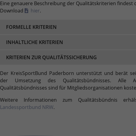
Eine genauere Beschreibung der Qualitätskriterien findest
Laufzeit
2 Jahre
Download
hier
.
Wird verwendet, um den Sitzungsstatus zu
Zweck
erhalten.
FORMELLE KRITERIEN
INHALTLICHE KRITERIEN
KRITERIEN ZUR QUALITÄTSSICHERUNG
Der KreisSportBund Paderborn unterstützt und berät sei
der Umsetzung des Qualitätsbündnisses. All
Qual
i
tätsbündnisses sind für
Mitgliedsorganisationen koste
Weitere Informationen zum Qualitätsbündnis erhä
Landessportbund NRW
.