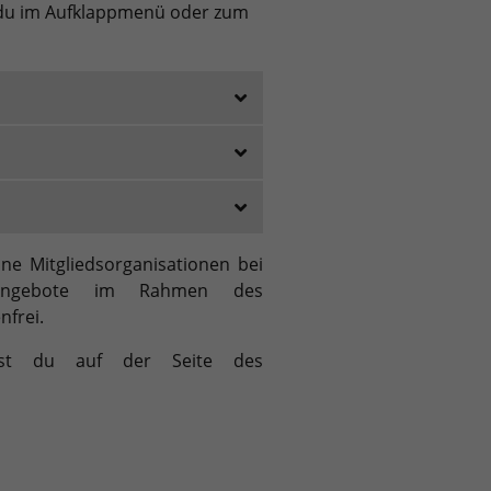
 du im
Aufklappmenü
oder zum
ne Mitgliedsorganisationen bei
e Angebote im Rahmen des
nfrei.
lst du
auf der
Seite des