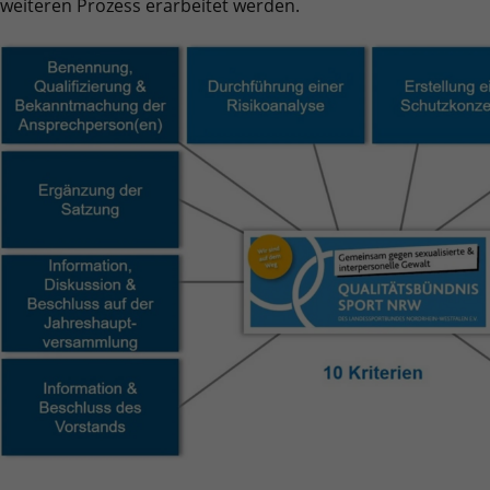
weiteren Prozess erarbeitet werden.
Quelle, aus der sie stammen, und die Seiten
in anonymisierter Form.
Name
_dc_gtm_UA-101278931-2
Anbieter
Google Analytics
Laufzeit
1 Minute
Dieser Cookie identifiziert die Besucher nach
Alter, Geschlecht oder Interessen und nutzt
Zweck
dazu den DoubleClick des Google Tag
Manager, um die gezielte
Anzeigenplatzierung zu vereinfachen.
Name
_ga_YMZRC1CX2M
Anbieter
Google LLC