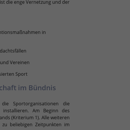
 ist die enge Vernetzung und der
ventionsmaßnahme
n
in
dachtsfällen
 und Vereinen
sierten Sport
schaft im Bündnis
die Sportorganisationen die
installieren. Am Beginn des
nds (Kriterium 1). Alle weiteren
h zu beliebigen Zeitpunkten im