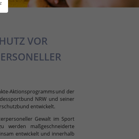
z
HUTZ VOR
PERSONELLER
nkte-Aktionsprogramms
und der
Landessportbund NRW und seiner
erschutzbund
entwickelt
.
nterpersoneller Gewalt im Sport
zu werden maßgeschneiderte
insam entwickelt und innerhalb