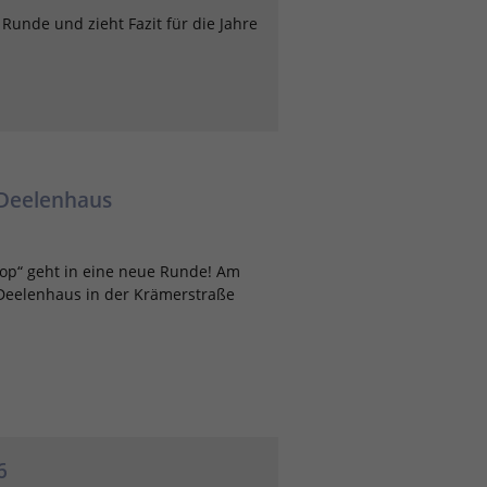
unde und zieht Fazit für die Jahre
 Deelenhaus
Pop“ geht in eine neue Runde! Am
 Deelenhaus in der Krämerstraße
6