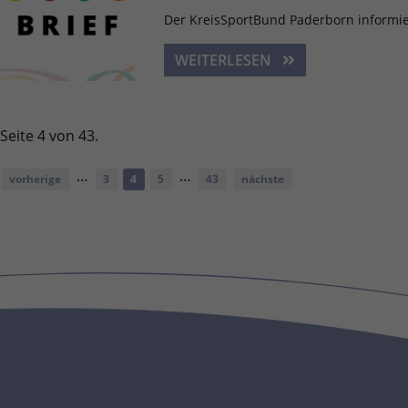
Der KreisSportBund Paderborn informie
WEITERLESEN
Seite 4 von 43.
…
…
vorherige
3
4
5
43
nächste