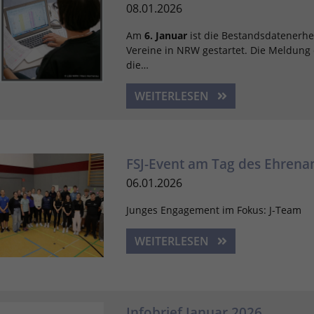
Quelle, aus der sie stammen, und die Seiten
08.01.2026
in anonymisierter Form.
Am
6. Januar
ist die Bestandsdatenerhe
Vereine in NRW gestartet. Die Meldung d
Name
_dc_gtm_UA-101278931-2
die…
Anbieter
Google Analytics
WEITERLESEN
Laufzeit
1 Minute
Dieser Cookie identifiziert die Besucher nach
FSJ-Event am Tag des Ehrena
Alter, Geschlecht oder Interessen und nutzt
06.01.2026
Zweck
dazu den DoubleClick des Google Tag
Manager, um die gezielte
Junges Engagement im Fokus: J-Team
Anzeigenplatzierung zu vereinfachen.
WEITERLESEN
Name
_ga_YMZRC1CX2M
Anbieter
Google LLC
Infobrief Januar 2026