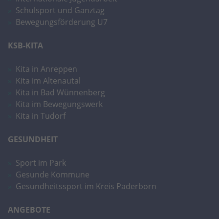
eines Analyseberichts darüber, wie es
Schulsport und Ganztag
der Website geht. Die erhobenen Daten
Bewegungsförderung U7
umfassen die Anzahl der Besucher, die
Quelle, aus der sie stammen, und die
KSB-KITA
Seiten in anonymisierter Form.
Kita in Anreppen
Name
_dc_gtm_UA-101278931-2
Kita im Altenautal
Kita in Bad Wünnenberg
Anbieter
Google Analytics
Kita im Bewegungswerk
Kita in Tudorf
Laufzeit
1 Minute
GESUNDHEIT
Dieser Cookie identifiziert die Besucher
nach Alter, Geschlecht oder Interessen
Zweck
und nutzt dazu den DoubleClick des
Sport im Park
Google Tag Manager, um die gezielte
Gesunde Kommune
Anzeigenplatzierung zu vereinfachen.
Gesundheitssport im Kreis Paderborn
ANGEBOTE
Name
_ga_YMZRC1CX2M