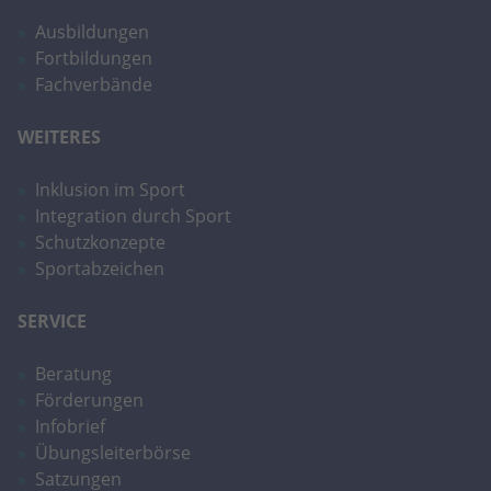
Ausbildungen
Anbieter
Google LLC
Fortbildungen
Fachverbände
Laufzeit
2 Jahre
Wird verwendet, um den Sitzungsstatus
WEITERES
Zweck
zu erhalten.
Inklusion im Sport
Integration durch Sport
Schutzkonzepte
Sportabzeichen
SERVICE
Beratung
Förderungen
Infobrief
Übungsleiterbörse
Satzungen