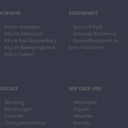
Quelle, aus der sie stammen, und die Seiten
in anonymisierter Form.
KSB-KITA
GESUNDHEIT
Name
_dc_gtm_UA-101278931-2
Kita in Anreppen
Sport im Park
Kita im Altenautal
Gesunde Kommune
Anbieter
Google Analytics
Kita in Bad Wünnenberg
Gesundheitssport im
Kita im Bewegungswerk
Kreis Paderborn
Laufzeit
1 Minute
Kita in Tudorf
Dieser Cookie identifiziert die Besucher nach
Alter, Geschlecht oder Interessen und nutzt
Zweck
dazu den DoubleClick des Google Tag
Manager, um die gezielte
SERVICE
WIR ÜBER UNS
Anzeigenplatzierung zu vereinfachen.
Beratung
Mitarbeiter
Name
_ga_YMZRC1CX2M
Förderungen
Organe
Infobrief
Aktuelles
Anbieter
Google LLC
Übungsleiterbörse
Kontakt